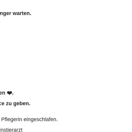
änger warten.
en ❤️.
ce zu geben.
Pflegerin eingeschlafen.
nstierarzt